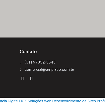
Contato
(31) 97352-3543
comercial@emplaco.com.br
ncia Digital HGX Soluções Web
Desenvolvimento de Sites Profi