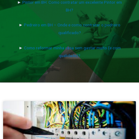
►
Pintor em BH: Como contratar um excelente Pintor em
BH?
►
Pedreiro em BH – Onde e como contratar o pedreiro
qualificado?
►
Como reformar minha casa sem gastar muito (e com
qualidade)?