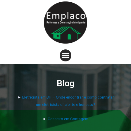
Blog
►
Eletricista em BH – Onde encontrar e como contratar
um eletricista eficiente e honesto?
►
Gesseiro em Contagem